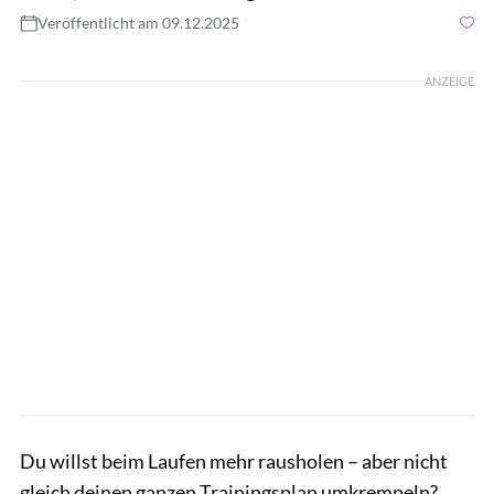
Veröffentlicht am 09.12.2025
Foto: Getty / brizmaker
ANZEIGE
Du willst beim Laufen mehr rausholen – aber nicht
gleich deinen ganzen Trainingsplan umkrempeln?