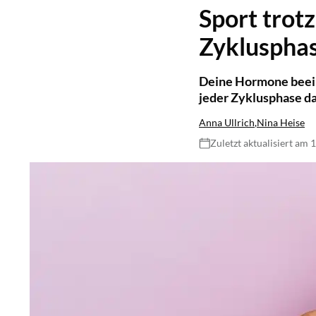
Sport trotz
Zyklusphase
Deine Hormone beeinf
jeder Zyklusphase da
Anna Ullrich
,
Nina Heise
Zuletzt aktualisiert am 