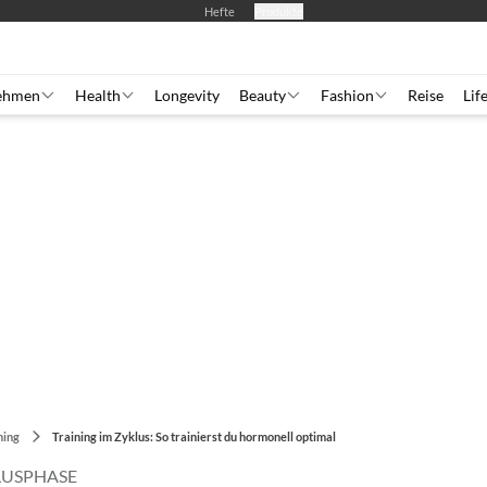
Hefte
Produkte
ehmen
Health
Longevity
Beauty
Fashion
Reise
Lif
ning
Training im Zyklus: So trainierst du hormonell optimal
LUSPHASE