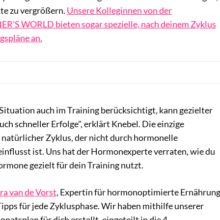
kte zu vergrößern.
Unsere Kolleginnen von der
NER'S WORLD bieten sogar spezielle, nach deinem Zyklus
gspläne an.
ituation auch im Training berücksichtigt, kann gezielter
uch schneller Erfolge", erklärt Knebel. Die einzige
 natürlicher Zyklus, der nicht durch hormonelle
influsst ist. Uns hat der Hormonexperte verraten, wie du
rmone gezielt für dein Training nutzt.
a van de Vorst
, Expertin für hormonoptimierte Ernährung
Tipps für jede Zyklusphase. Wir haben mithilfe unserer
atsplan für dich erstellt, eingeteilt in die 4