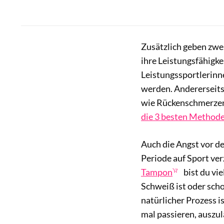
Zusätzlich geben zwei 
ihre Leistungsfähigke
Leistungssportlerinne
werden. Andererseits
wie Rückenschmerzen,
die 3 besten Method
Auch die Angst vor d
Periode auf Sport ver
Tampon
bist du vie
Schweiß ist oder sch
natürlicher Prozess i
mal passieren, auszul