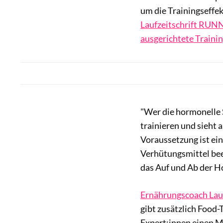
um die Trainingseffe
Laufzeitschrift RUN
ausgerichtete Trainin
"Wer die hormonelle S
trainieren und sieht a
Voraussetzung ist ein
Verhütungsmittel bee
das Auf und Ab der Ho
Ernährungscoach Laur
gibt zusätzlich Food-
Expert:innen einen Mon