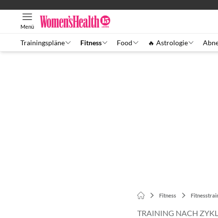
Menü
Trainingspläne
Fitness
Food
🔥 Astrologie
Abn
Fitness
Fitnesstrai
TRAINING NACH ZYK