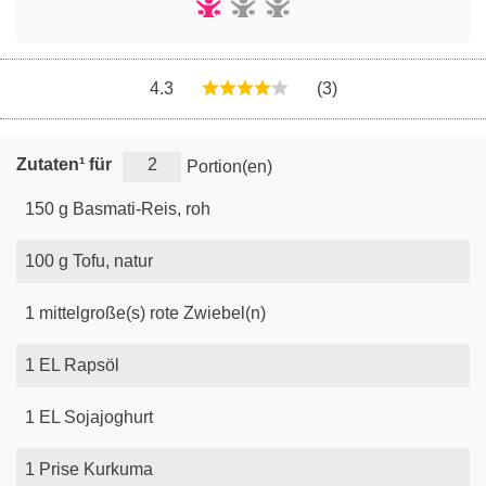
4.3
(3)
Zutaten¹ für
Portion(en)
150
g
Basmati-Reis, roh
100
g
Tofu, natur
1
mittelgroße(s)
rote Zwiebel(n)
1
EL
Rapsöl
1
EL
Sojajoghurt
1
Prise
Kurkuma