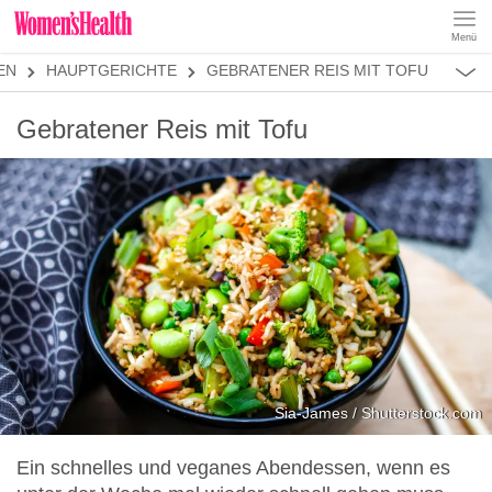
Menü
REZEPTE
EN
HAUPTGERICHTE
GEBRATENER REIS MIT TOFU
ABNEHMEN
MUSKELAUFBAU
ALLES
Gebratener Reis mit Tofu
ERNÄHRUNGSFORMEN
REZEPTKATEGORIEN
FRÜHSTÜCK
SNACKS
VORSPEISEN
HAUPTGERICHTE
SALATE
DESSERT
SUPPEN
SANDWICHES
Sia-James / Shutterstock.com
SMOOTHIES
Ein schnelles und veganes Abendessen, wenn es