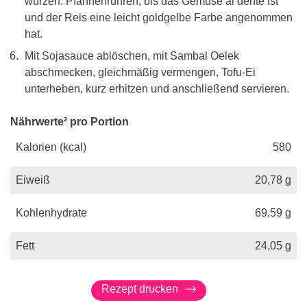
würzen. Pfannenrühren, bis das Gemüse al dente ist
und der Reis eine leicht goldgelbe Farbe angenommen
hat.
Mit Sojasauce ablöschen, mit Sambal Oelek
abschmecken, gleichmäßig vermengen, Tofu-Ei
unterheben, kurz erhitzen und anschließend servieren.
Nährwerte² pro Portion
Kalorien (kcal)
580
Eiweiß
20,78
g
Kohlenhydrate
69,59
g
Fett
24,05
g
Rezept drucken