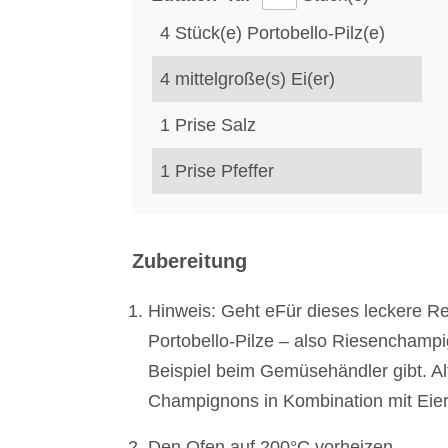
4
Stück(e)
Portobello-Pilz(e)
4
mittelgroße(s)
Ei(er)
1
Prise
Salz
1
Prise
Pfeffer
Zubereitung
Hinweis: Geht eFür dieses leckere Rez
Portobello-Pilze – also Riesenchamp
Beispiel beim Gemüsehändler gibt. Al
Champignons in Kombination mit Eie
Den Ofen auf 200°C vorheizen.