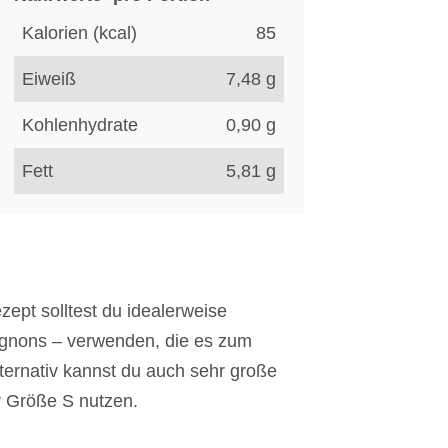
Kalorien (kcal)
85
Eiweiß
7,48
g
Kohlenhydrate
0,90
g
Fett
5,81
g
ept solltest du idealerweise
ignons – verwenden, die es zum
ternativ kannst du auch sehr große
r Größe S nutzen.