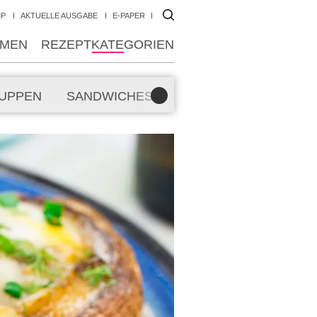
MP
AKTUELLE AUSGABE
E-PAPER
MEN
REZEPTKATEGORIEN
UPPEN
SANDWICHES
SMOOTHIES