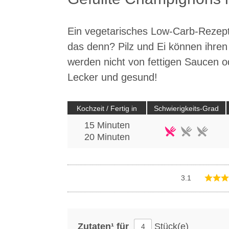
Ein vegetarisches Low-Carb-Rezept 
das denn? Pilz und Ei können ihren
werden nicht von fettigen Saucen 
Lecker und gesund!
Kochzeit / Fertig in
Schwierigkeits-Grad
15 Minuten
20
Minuten
3.1
Zutaten¹ für
Stück(e)