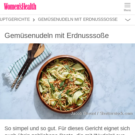
Menü
REZEPTE
UPTGERICHTE
GEMÜSENUDELN MIT ERDNUSSSOSSE
ABNEHMEN
MUSKELAUFBAU
ALLES
Gemüsenudeln mit Erdnusssoße
ERNÄHRUNGSFORMEN
REZEPTKATEGORIEN
FRÜHSTÜCK
SNACKS
VORSPEISEN
HAUPTGERICHTE
SALATE
DESSERT
SUPPEN
SANDWICHES
Jacob Blount / Shutterstock.com
SMOOTHIES
So simpel und so gut. Für dieses Gericht eignet sich