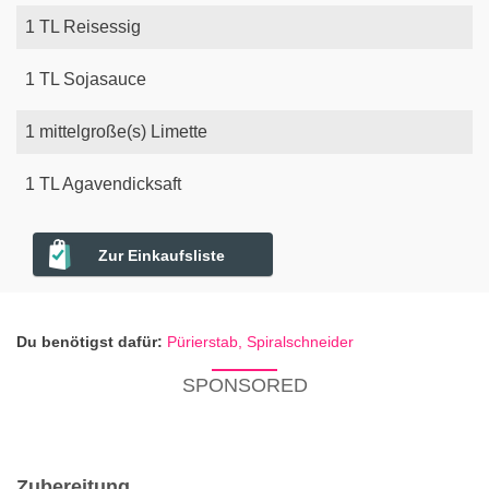
1
TL
Reisessig
1
TL
Sojasauce
1
mittelgroße(s)
Limette
1
TL
Agavendicksaft
Zur Einkaufsliste
Du benötigst dafür:
Pürierstab,
Spiralschneider
SPONSORED
Zubereitung