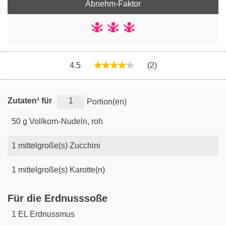
Abnehm-Faktor
4.5
(2)
Zutaten¹ für
Portion(en)
50
g
Vollkorn-Nudeln, roh
1
mittelgroße(s)
Zucchini
1
mittelgroße(s)
Karotte(n)
Für die Erdnusssoße
1
EL
Erdnussmus