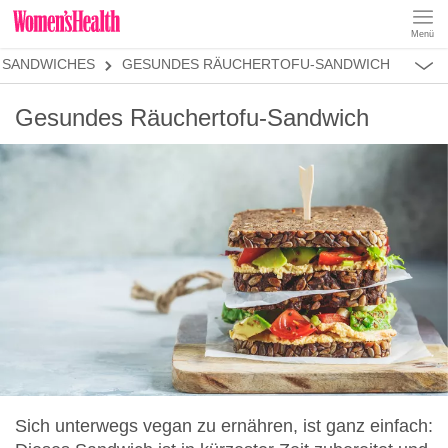
Menü
REZEPTE
SANDWICHES
GESUNDES RÄUCHERTOFU-SANDWICH
ABNEHMEN
MUSKELAUFBAU
ALLES
Gesundes Räuchertofu-Sandwich
ERNÄHRUNGSFORMEN
REZEPTKATEGORIEN
FRÜHSTÜCK
SNACKS
VORSPEISEN
HAUPTGERICHTE
SALATE
DESSERT
SUPPEN
SANDWICHES
SMOOTHIES
Sich unterwegs vegan zu ernähren, ist ganz einfach: