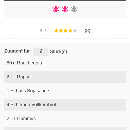
4.7
(3)
Zutaten¹ für
Stück(e)
80
g
Räuchertofu
2
TL
Rapsöl
1
Schuss
Sojasauce
4
Scheiben
Vollkornbrot
2
EL
Hummus