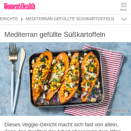
Menü
REZEPTE
ERICHTE
MEDITERRAN GEFÜLLTE SÜSSKARTOFFELN
ABNEHMEN
MUSKELAUFBAU
ALLES
Mediterran gefüllte Süßkartoffeln
ERNÄHRUNGSFORMEN
REZEPTKATEGORIEN
FRÜHSTÜCK
SNACKS
VORSPEISEN
HAUPTGERICHTE
SALATE
DESSERT
SUPPEN
SANDWICHES
Westend61 / GettyImages
SMOOTHIES
Dieses Veggie-Gericht macht sich fast von allein,