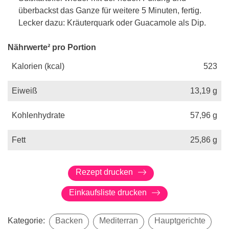
überbackst das Ganze für weitere 5 Minuten, fertig.
Lecker dazu: Kräuterquark oder Guacamole als Dip.
Nährwerte² pro Portion
Kalorien (kcal)
523
Eiweiß
13,19
g
Kohlenhydrate
57,96
g
Fett
25,86
g
Rezept drucken
Einkaufsliste drucken
Kategorie:
Backen
Mediterran
Hauptgerichte