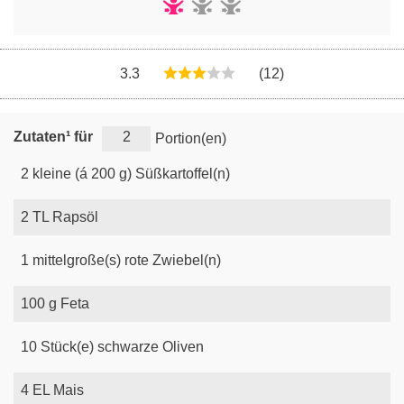
3.3
(12)
Zutaten¹ für
Portion(en)
2
kleine (á 200 g)
Süßkartoffel(n)
2
TL
Rapsöl
1
mittelgroße(s)
rote Zwiebel(n)
100
g
Feta
10
Stück(e)
schwarze Oliven
4
EL
Mais