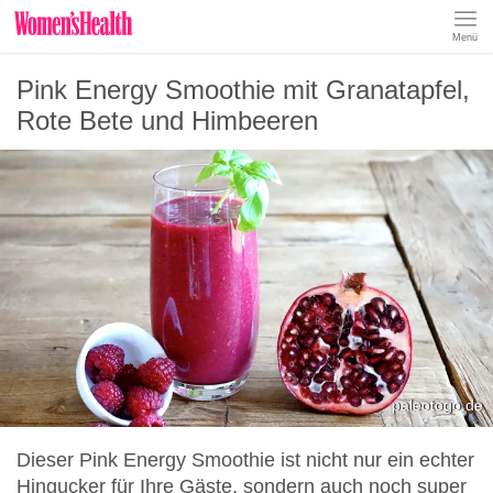
Menü
REZEPTE
Pink Energy Smoothie mit Granatapfel,
ABNEHMEN
MUSKELAUFBAU
Rote Bete und Himbeeren
ERNÄHRUNGSFORMEN
REZEPTKATEGORIEN
paleotogo.de
Dieser Pink Energy Smoothie ist nicht nur ein echter
Hingucker für Ihre Gäste, sondern auch noch super