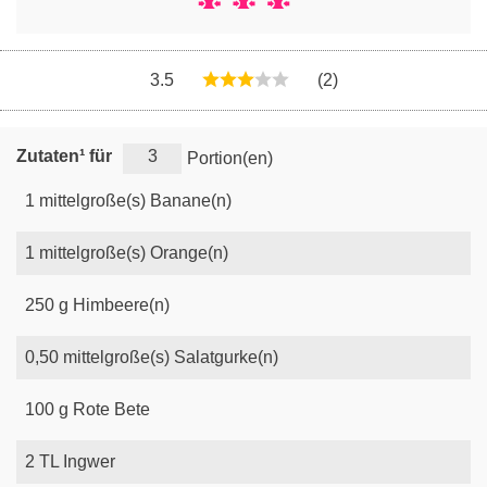
3.5
(2)
Zutaten¹ für
Portion(en)
1
mittelgroße(s)
Banane(n)
1
mittelgroße(s)
Orange(n)
250
g
Himbeere(n)
0,50
mittelgroße(s)
Salatgurke(n)
100
g
Rote Bete
2
TL
Ingwer