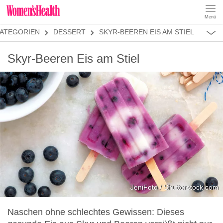
Menü
REZEPTE
ATEGORIEN
DESSERT
SKYR-BEEREN EIS AM STIEL
ABNEHMEN
MUSKELAUFBAU
ALLES
Skyr-Beeren Eis am Stiel
ERNÄHRUNGSFORMEN
REZEPTKATEGORIEN
FRÜHSTÜCK
SNACKS
VORSPEISEN
HAUPTGERICHTE
SALATE
DESSERT
SUPPEN
SANDWICHES
JeniFoto / Shutterstock.com
SMOOTHIES
Naschen ohne schlechtes Gewissen: Dieses