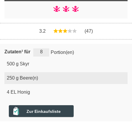
3.2
(47)
Zutaten¹ für
Portion(en)
500
g
Skyr
250
g
Beere(n)
4
EL
Honig
Zur Einkaufsliste