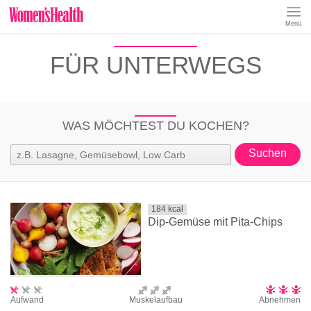
Menü
REZEPTE
FÜR UNTERWEGS
ABNEHMEN
MUSKELAUFBAU
ERNÄHRUNGSFORMEN
REZEPTKATEGORIEN
WAS MÖCHTEST DU KOCHEN?
184
kcal
Dip-Gemüse mit Pita-Chips
Aufwand
Muskelaufbau
Abnehmen