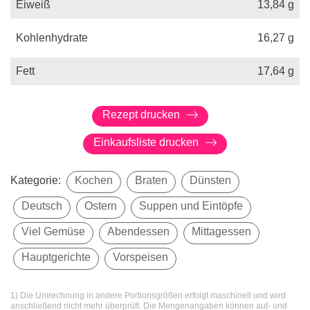
Eiweiß
13,84
g
Kohlenhydrate
16,27
g
Fett
17,64
g
Rezept drucken
Einkaufsliste drucken
Kategorie:
Kochen
Braten
Dünsten
Deutsch
Ostern
Suppen und Eintöpfe
Viel Gemüse
Abendessen
Mittagessen
Hauptgerichte
Vorspeisen
1) Die Umrechnung in andere Portionsgrößen erfolgt maschinell und wird
anschließend nicht mehr überprüft. Die Mengenangaben können auf- und