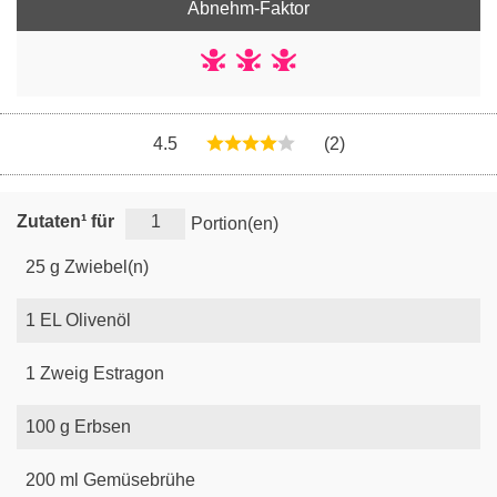
Abnehm-Faktor
4.5
(2)
Zutaten¹ für
Portion(en)
25
g
Zwiebel(n)
1
EL
Olivenöl
1
Zweig
Estragon
100
g
Erbsen
200
ml
Gemüsebrühe