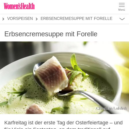
Menü
REZEPTE
VORSPEISEN
ERBSENCREMESUPPE MIT FORELLE
ABNEHMEN
MUSKELAUFBAU
ALLES
Erbsencremesuppe mit Forelle
ERNÄHRUNGSFORMEN
REZEPTKATEGORIEN
FRÜHSTÜCK
SNACKS
VORSPEISEN
HAUPTGERICHTE
SALATE
DESSERT
SUPPEN
SANDWICHES
Christian Lohfink
SMOOTHIES
Karfreitag ist der erste Tag der Osterfeiertage – und