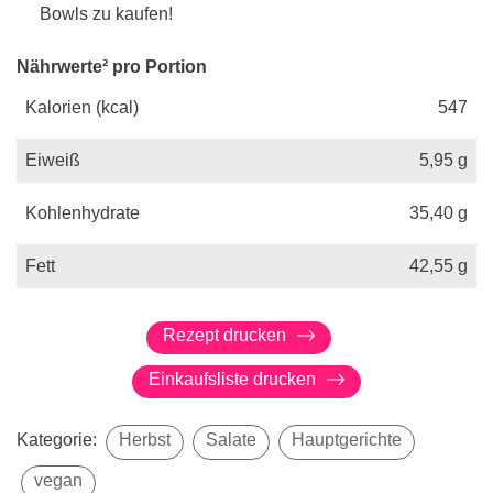
Bowls zu kaufen!
Nährwerte² pro Portion
Kalorien (kcal)
547
Eiweiß
5,95
g
Kohlenhydrate
35,40
g
Fett
42,55
g
Rezept drucken
Einkaufsliste drucken
Kategorie:
Herbst
Salate
Hauptgerichte
vegan