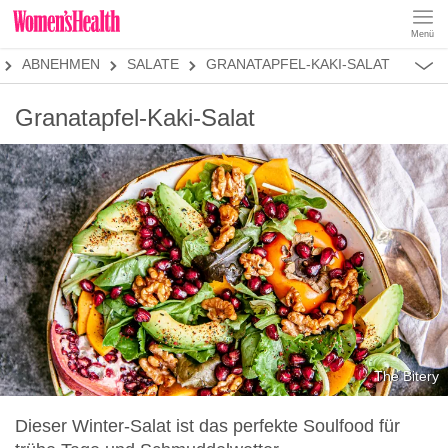
Menü
REZEPTE
ABNEHMEN
SALATE
GRANATAPFEL-KAKI-SALAT
ABNEHMEN
MUSKELAUFBAU
ALLES
Granatapfel-Kaki-Salat
ERNÄHRUNGSFORMEN
REZEPTKATEGORIEN
LOW CARB
LOW FAT
KETO
KALORIENARM
SALATE
The Bitery
Dieser Winter-Salat ist das perfekte Soulfood für