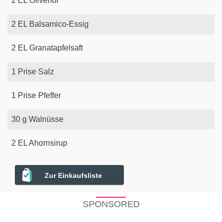
2
EL
Olivenöl
2
EL
Balsamico-Essig
2
EL
Granatapfelsaft
1
Prise
Salz
1
Prise
Pfeffer
30
g
Walnüsse
2
EL
Ahornsirup
Zur Einkaufsliste
SPONSORED