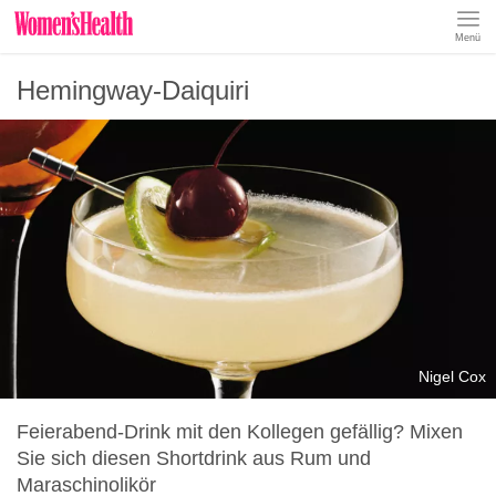
Menü
REZEPTE
Hemingway-Daiquiri
ABNEHMEN
MUSKELAUFBAU
ERNÄHRUNGSFORMEN
REZEPTKATEGORIEN
Nigel Cox
Feierabend-Drink mit den Kollegen gefällig? Mixen
Sie sich diesen Shortdrink aus Rum und
Maraschinolikör