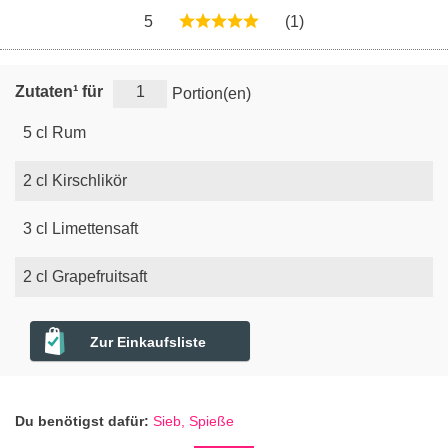
5
(1)
Zutaten¹ für
Portion(en)
5
cl
Rum
2
cl
Kirschlikör
3
cl
Limettensaft
2
cl
Grapefruitsaft
Zur Einkaufsliste
Du benötigst dafür:
Sieb,
Spieße