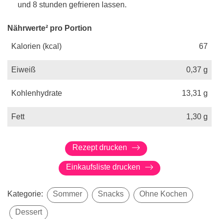
und 8 stunden gefrieren lassen.
Nährwerte² pro Portion
Kalorien (kcal)
67
Eiweiß
0,37
g
Kohlenhydrate
13,31
g
Fett
1,30
g
Rezept drucken
Einkaufsliste drucken
Kategorie:
Sommer
Snacks
Ohne Kochen
Dessert