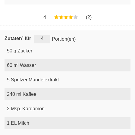
4
(2)
Zutaten¹ für
Portion(en)
50
g
Zucker
60
ml
Wasser
5
Spritzer
Mandelextrakt
240
ml
Kaffee
2
Msp.
Kardamon
1
EL
Milch