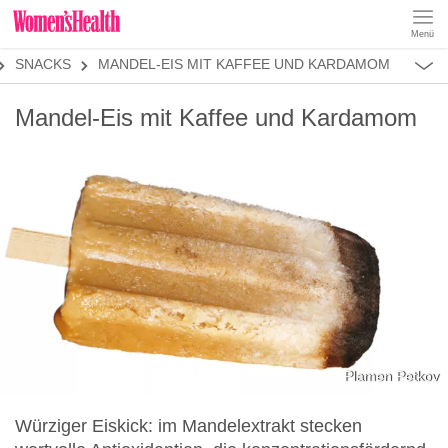
Menü
REZEPTE
SNACKS
MANDEL-EIS MIT KAFFEE UND KARDAMOM
ABNEHMEN
MUSKELAUFBAU
ALLES
Mandel-Eis mit Kaffee und Kardamom
ERNÄHRUNGSFORMEN
REZEPTKATEGORIEN
FRÜHSTÜCK
SNACKS
VORSPEISEN
HAUPTGERICHTE
SALATE
DESSERT
SUPPEN
SANDWICHES
Plamen Petkov
SMOOTHIES
Würziger Eiskick: im Mandelextrakt stecken