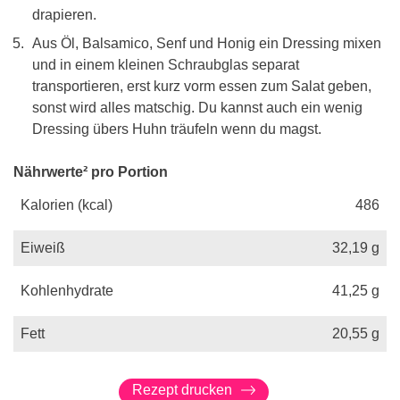
drapieren.
Aus Öl, Balsamico, Senf und Honig ein Dressing mixen
und in einem kleinen Schraubglas separat
transportieren, erst kurz vorm essen zum Salat geben,
sonst wird alles matschig. Du kannst auch ein wenig
Dressing übers Huhn träufeln wenn du magst.
Nährwerte² pro Portion
Kalorien (kcal)
486
Eiweiß
32,19
g
Kohlenhydrate
41,25
g
Fett
20,55
g
Rezept drucken