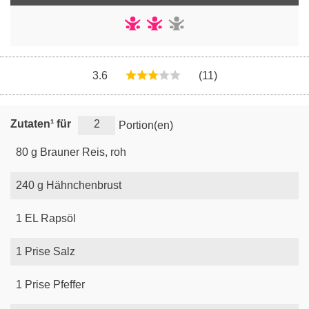
3.6
(11)
Zutaten¹ für
Portion(en)
80
g
Brauner Reis, roh
240
g
Hähnchenbrust
1
EL
Rapsöl
1
Prise
Salz
1
Prise
Pfeffer