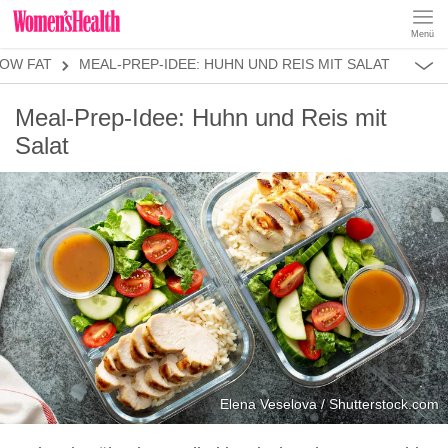
Menü
REZEPTE
OW FAT
MEAL-PREP-IDEE: HUHN UND REIS MIT SALAT
ABNEHMEN
MUSKELAUFBAU
ALLES
Meal-Prep-Idee: Huhn und Reis mit
ERNÄHRUNGSFORMEN
REZEPTKATEGORIEN
LOW CARB
Salat
LOW FAT
KETO
KALORIENARM
SALATE
Elena Veselova / Shutterstock.com