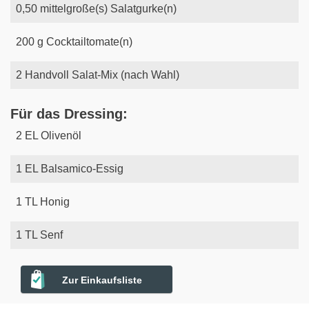
0,50
mittelgroße(s)
Salatgurke(n)
200
g
Cocktailtomate(n)
2
Handvoll
Salat-Mix (nach Wahl)
Für das Dressing:
2
EL
Olivenöl
1
EL
Balsamico-Essig
1
TL
Honig
1
TL
Senf
Zur Einkaufsliste