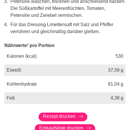
Petersilie waschen, trocknen und anschließend hacken.
Die Süßkartoffel mit Meeresfrüchten, Tomaten,
Petersilie und Zwiebel vermischen.
Für das Dressing Limettensaft mit Salz und Pfeffer
verrühren und gleichmäßig darüber gießen.
Nährwerte² pro Portion
Kalorien (kcal)
530
Eiweiß
37,59
g
Kohlenhydrate
81,04
g
Fett
4,38
g
Rezept drucken
Einkaufsliste drucken