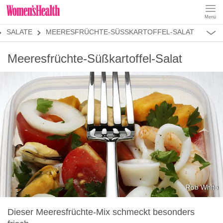
Menü
REZEPTE
SALATE
MEERESFRÜCHTE-SÜSSKARTOFFEL-SALAT
ABNEHMEN
MUSKELAUFBAU
ALLES
Meeresfrüchte-Süßkartoffel-Salat
ERNÄHRUNGSFORMEN
REZEPTKATEGORIEN
LOW CARB
LOW FAT
KETO
KALORIENARM
SALATE
Rob White
Dieser Meeresfrüchte-Mix schmeckt besonders