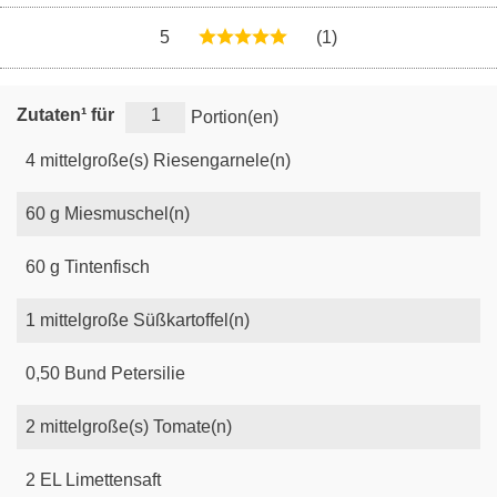
5
(1)
Zutaten¹ für
Portion(en)
4
mittelgroße(s)
Riesengarnele(n)
60
g
Miesmuschel(n)
60
g
Tintenfisch
1
mittelgroße
Süßkartoffel(n)
0,50
Bund
Petersilie
2
mittelgroße(s)
Tomate(n)
2
EL
Limettensaft