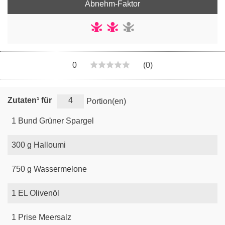
Abnehm-Faktor
0
(0)
Zutaten¹ für
Portion(en)
1
Bund
Grüner Spargel
300
g
Halloumi
750
g
Wassermelone
1
EL
Olivenöl
1
Prise
Meersalz