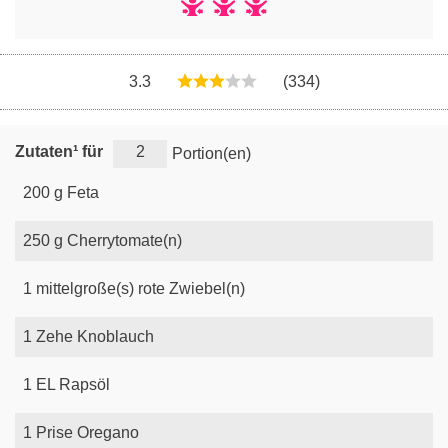
3.3
(334)
Zutaten¹ für
Portion(en)
200
g
Feta
250
g
Cherrytomate(n)
1
mittelgroße(s)
rote Zwiebel(n)
1
Zehe
Knoblauch
1
EL
Rapsöl
1
Prise
Oregano