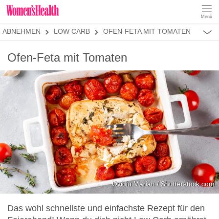
Menü
REZEPTE
ABNEHMEN
LOW CARB
OFEN-FETA MIT TOMATEN
ABNEHMEN
MUSKELAUFBAU
ALLES
Ofen-Feta mit Tomaten
ERNÄHRUNGSFORMEN
REZEPTKATEGORIEN
LOW CARB
LOW FAT
KETO
KALORIENARM
SALATE
Ovidiu Marian / Shutterstock.com
Das wohl schnellste und einfachste Rezept für den