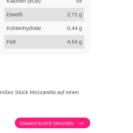
Kalorien (kcal)
54
Eiweiß
2,71
g
Kohlenhydrate
0,44
g
Fett
4,54
g
roßes Stück Mozzarella auf einen
EINKAUFSLISTE DRUCKEN