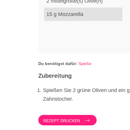
2
mittelgroße(s)
Olive(n)
15
g
Mozzarella
Du benötigst dafür:
Spieße
Zubereitung
Spießen Sie 2 grüne Oliven und ein g
Zahnstocher.
REZEPT DRUCKEN