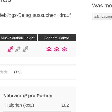
Was möc
Lieblings-Belag aussuchen, drauf
Muskelaufbau-Faktor
Abnehm-Faktor
(17)
Nährwerte² pro Portion
Kalorien (kcal)
182