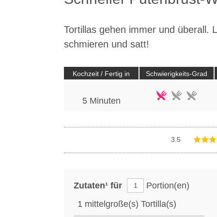
Tortillas gehen immer und überall. 
schmieren und satt!
Kochzeit / Fertig in
Schwierigkeits-Grad
5
Minuten
3.5
Zutaten¹ für
Portion(en)
1
mittelgroße(s)
Tortilla(s)