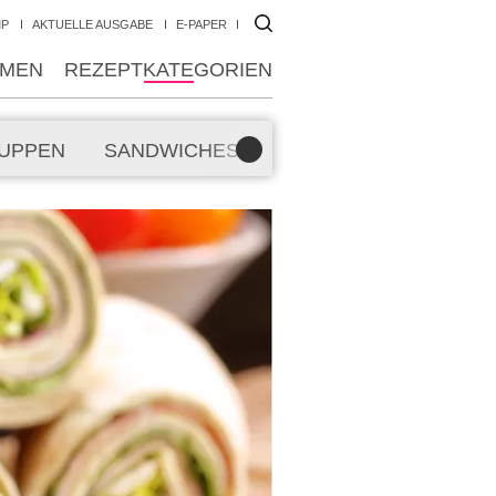
MP
AKTUELLE AUSGABE
E-PAPER
MEN
REZEPTKATEGORIEN
UPPEN
SANDWICHES
SMOOTHIES