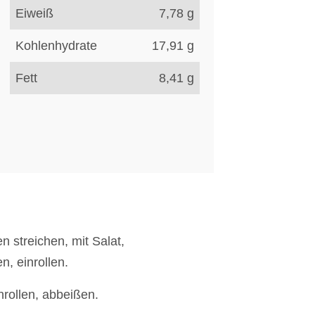
Eiweiß
7,78
g
Kohlenhydrate
17,91
g
Fett
8,41
g
n streichen, mit Salat,
, einrollen.
rollen, abbeißen.