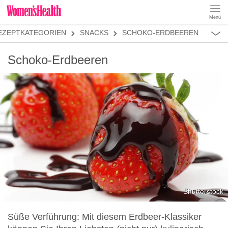
Menü
REZEPTE
EZEPTKATEGORIEN
SNACKS
SCHOKO-ERDBEEREN
ABNEHMEN
MUSKELAUFBAU
ALLES
Schoko-Erdbeeren
ERNÄHRUNGSFORMEN
REZEPTKATEGORIEN
FRÜHSTÜCK
SNACKS
VORSPEISEN
HAUPTGERICHTE
SALATE
DESSERT
SUPPEN
SANDWICHES
Shutterstock
SMOOTHIES
Süße Verführung: Mit diesem Erdbeer-Klassiker