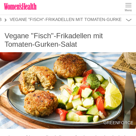
Menü
REZEPTE
B
VEGANE "FISCH"-FRIKADELLEN MIT TOMATEN-GURKEN-SAL
ABNEHMEN
MUSKELAUFBAU
ALLES
Vegane "Fisch"-Frikadellen mit
ERNÄHRUNGSFORMEN
REZEPTKATEGORIEN
LOW CARB
Tomaten-Gurken-Salat
LOW FAT
KETO
KALORIENARM
SALATE
GREENFORCE