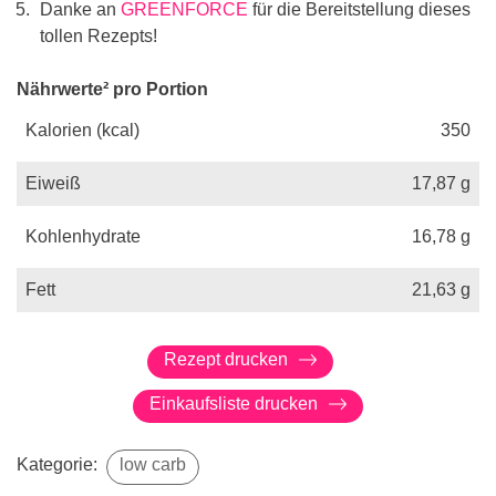
Danke an
GREENFORCE
für die Bereitstellung dieses
tollen Rezepts!
Nährwerte² pro Portion
Kalorien (kcal)
350
Eiweiß
17,87
g
Kohlenhydrate
16,78
g
Fett
21,63
g
Rezept drucken
Einkaufsliste drucken
Kategorie:
low carb