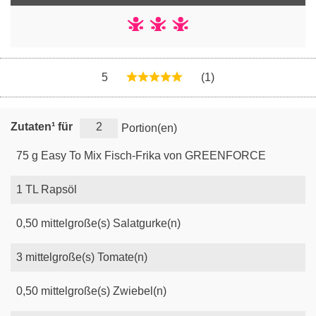
5
(1)
Zutaten¹ für
Portion(en)
75
g
Easy To Mix Fisch-Frika von GREENFORCE
1
TL
Rapsöl
0,50
mittelgroße(s)
Salatgurke(n)
3
mittelgroße(s)
Tomate(n)
0,50
mittelgroße(s)
Zwiebel(n)