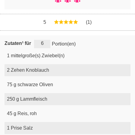
5
(1)
Zutaten¹ für
Portion(en)
1
mittelgroße(s)
Zwiebel(n)
2
Zehen
Knoblauch
75
g
schwarze Oliven
250
g
Lammfleisch
45
g
Reis, roh
1
Prise
Salz