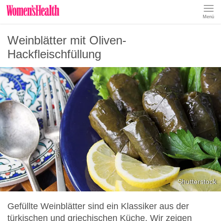
Menü
REZEPTE
Weinblätter mit Oliven-
ABNEHMEN
MUSKELAUFBAU
Hackfleischfüllung
ERNÄHRUNGSFORMEN
REZEPTKATEGORIEN
Shutterstock
Gefüllte Weinblätter sind ein Klassiker aus der
türkischen und griechischen Küche. Wir zeigen