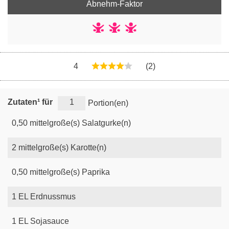
Abnehm-Faktor
4
(2)
Zutaten¹ für
Portion(en)
0,50
mittelgroße(s)
Salatgurke(n)
2
mittelgroße(s)
Karotte(n)
0,50
mittelgroße(s)
Paprika
1
EL
Erdnussmus
1
EL
Sojasauce