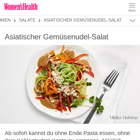
Menü
REZEPTE
HMEN
SALATE
ASIATISCHER GEMÜSENUDEL-SALAT
ABNEHMEN
MUSKELAUFBAU
ALLES
Asiatischer Gemüsenudel-Salat
ERNÄHRUNGSFORMEN
REZEPTKATEGORIEN
LOW CARB
LOW FAT
KETO
KALORIENARM
SALATE
Ulrike Holsten
Ab sofort kannst du ohne Ende Pasta essen, ohne