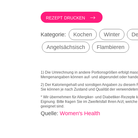
REZEPT DRUCKEN
Kategorie:
Kochen
Winter
De
Angelsächsisch
Flambieren
1) Die Umrechnung in andere Portionsgrößen erfolgt masch
Mengenangaben können auf- und abgerundet oder hande
2) Der Kaloriengehalt und sonstigen Angaben zu diesem 
Sie können je nach Zustand und Qualität der verwendeten 
* Wir übernehmen für Allergiker- und Diabetiker-Rezepte k
Eignung. Bitte fragen Sie im Zweifelsfall Ihren Arzt, welc
geeignet sind.
Quelle
:
Women's Health