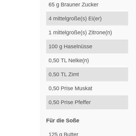
65
g
Brauner Zucker
4
mittelgroße(s)
Ei(er)
1
mittelgroße(s)
Zitrone(n)
100
g
Haselnüsse
0,50
TL
Nelke(n)
0,50
TL
Zimt
0,50
Prise
Muskat
0,50
Prise
Pfeffer
Für die Soße
125
g
Butter