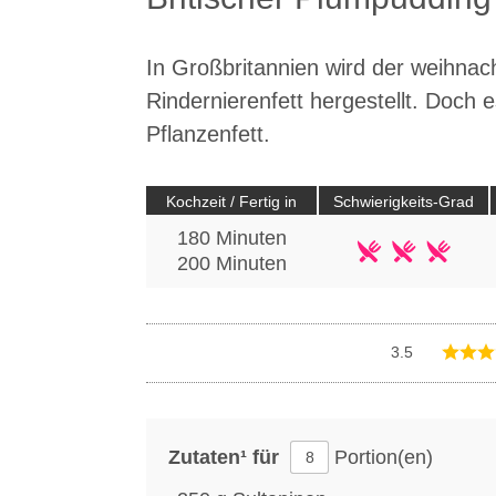
In Großbritannien wird der weihnach
Rindernierenfett hergestellt. Doch 
Pflanzenfett.
Kochzeit / Fertig in
Schwierigkeits-Grad
180 Minuten
200
Minuten
3.5
Zutaten¹ für
Portion(en)