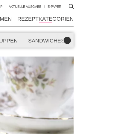
MP
AKTUELLE AUSGABE
E-PAPER
MEN
REZEPTKATEGORIEN
UPPEN
SANDWICHES
SMOOTHIES