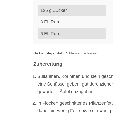
125
g
Zucker
3
EL
Rum
6
EL
Rum
Du benötigst dafür:
Messer
,
Schüssel
Zubereitung
Sultaninen, Korinthen und klein gesc
eine Schüssel geben, gut durchziehen
gewürfelte Äpfel dazugeben.
In Flocken geschnit­tenes Pflanzenfet
dabei ein wenig Fett sowie ein wenig