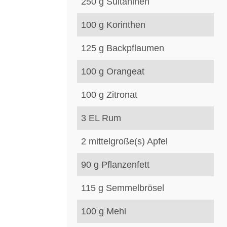
250
g
Sultaninen
100
g
Korinthen
125
g
Backpflaumen
100
g
Orangeat
100
g
Zitronat
3
EL
Rum
2
mittelgroße(s)
Apfel
90
g
Pflanzenfett
115
g
Semmelbrösel
100
g
Mehl