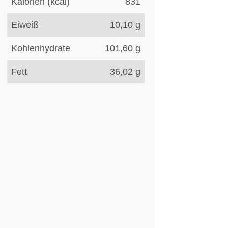
Kalorien (kcal)
831
Eiweiß
10,10
g
Kohlenhydrate
101,60
g
Fett
36,02
g