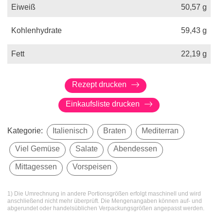
Eiweiß
50,57
g
Kohlenhydrate
59,43
g
Fett
22,19
g
Rezept drucken
Einkaufsliste drucken
Kategorie:
Italienisch
Braten
Mediterran
Viel Gemüse
Salate
Abendessen
Mittagessen
Vorspeisen
1) Die Umrechnung in andere Portionsgrößen erfolgt maschinell und wird
anschließend nicht mehr überprüft. Die Mengenangaben können auf- und
abgerundet oder handelsüblichen Verpackungsgrößen angepasst werden.