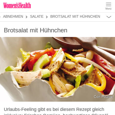
Menü
REZEPTE
ABNEHMEN
SALATE
BROTSALAT MIT HÜHNCHEN
ABNEHMEN
MUSKELAUFBAU
ALLES
Brotsalat mit Hühnchen
ERNÄHRUNGSFORMEN
REZEPTKATEGORIEN
LOW CARB
LOW FAT
KETO
KALORIENARM
SALATE
Con Poulos
Urlaubs-Feeling gibt es bei diesem Rezept gleich