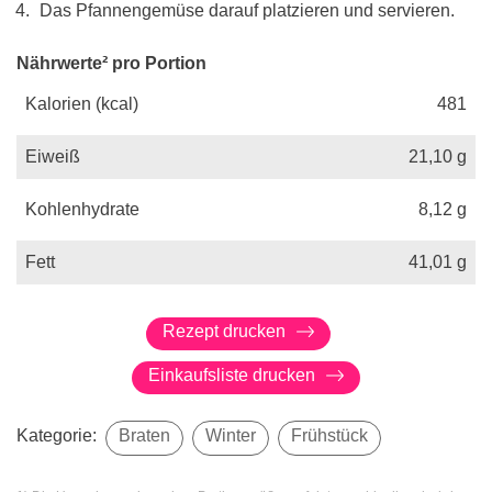
Das Pfannengemüse darauf platzieren und servieren.
Nährwerte² pro Portion
Kalorien (kcal)
481
Eiweiß
21,10
g
Kohlenhydrate
8,12
g
Fett
41,01
g
Rezept drucken
Einkaufsliste drucken
Kategorie:
Braten
Winter
Frühstück