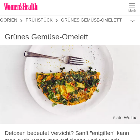
Menü
REZEPTE
EGORIEN
FRÜHSTÜCK
GRÜNES GEMÜSE-OMELETT
ABNEHMEN
MUSKELAUFBAU
ALLES
Grünes Gemüse-Omelett
ERNÄHRUNGSFORMEN
REZEPTKATEGORIEN
FRÜHSTÜCK
SNACKS
VORSPEISEN
HAUPTGERICHTE
SALATE
DESSERT
SUPPEN
SANDWICHES
Nato Welton
SMOOTHIES
Detoxen bedeutet Verzicht? Sanft "entgiften" kann