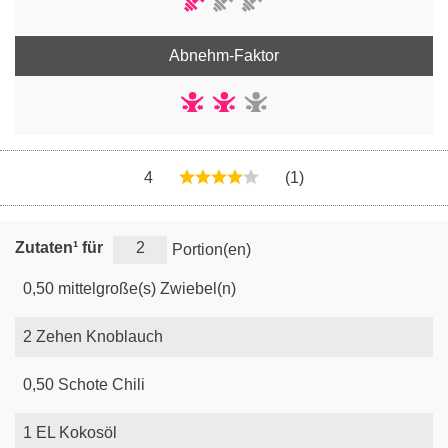
Abnehm-Faktor
4
(1)
Zutaten¹ für
Portion(en)
0,50
mittelgroße(s)
Zwiebel(n)
2
Zehen
Knoblauch
0,50
Schote
Chili
1
EL
Kokosöl