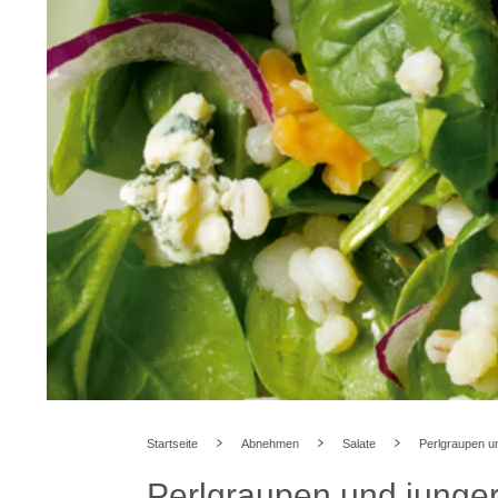
Startseite
Abnehmen
Salate
Perlgraupen un
Perlgraupen und junger