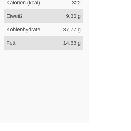
Kalorien (kcal)
322
Eiweiß
9,36
g
Kohlenhydrate
37,77
g
Fett
14,68
g