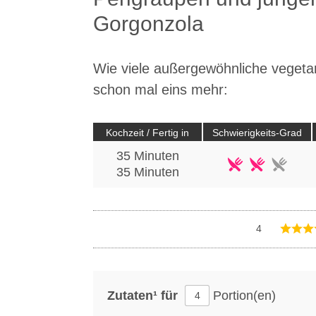
Gorgonzola
Wie viele außergewöhnliche vegeta
schon mal eins mehr:
Kochzeit / Fertig in
Schwierigkeits-Grad
35 Minuten
35
Minuten
4
Zutaten¹ für
Portion(en)