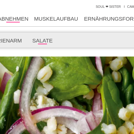
SOUL ❤ SISTER
CA
ABNEHMEN
MUSKELAUFBAU
ERNÄHRUNGSFOR
RIENARM
SALATE