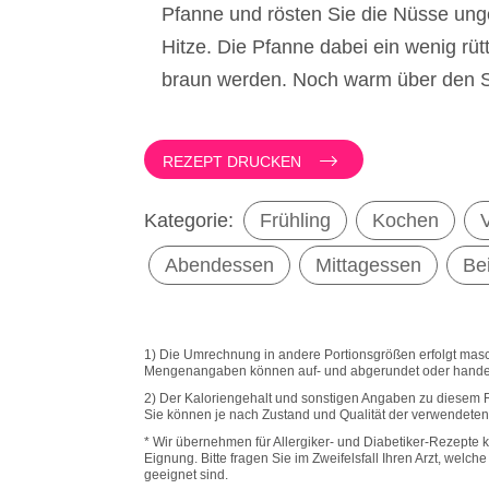
Pfanne und rösten Sie die Nüsse unge
Hitze. Die Pfanne dabei ein wenig rüt
braun werden. Noch warm über den S
REZEPT DRUCKEN
Kategorie:
Frühling
Kochen
Abendessen
Mittagessen
Be
1) Die Umrechnung in andere Portionsgrößen erfolgt masch
Mengenangaben können auf- und abgerundet oder hande
2) Der Kaloriengehalt und sonstigen Angaben zu diesem 
Sie können je nach Zustand und Qualität der verwendeten 
* Wir übernehmen für Allergiker- und Diabetiker-Rezepte k
Eignung. Bitte fragen Sie im Zweifelsfall Ihren Arzt, welc
geeignet sind.