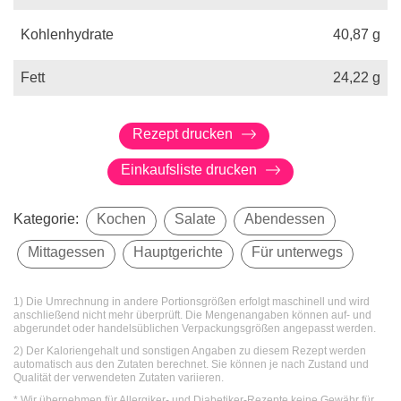
Kohlenhydrate
40,87
g
Fett
24,22
g
Rezept drucken
Einkaufsliste drucken
Kategorie:
Kochen
Salate
Abendessen
Mittagessen
Hauptgerichte
Für unterwegs
1) Die Umrechnung in andere Portionsgrößen erfolgt maschinell und wird
anschließend nicht mehr überprüft. Die Mengenangaben können auf- und
abgerundet oder handelsüblichen Verpackungsgrößen angepasst werden.
2) Der Kaloriengehalt und sonstigen Angaben zu diesem Rezept werden
automatisch aus den Zutaten berechnet. Sie können je nach Zustand und
Qualität der verwendeten Zutaten variieren.
* Wir übernehmen für Allergiker- und Diabetiker-Rezepte keine Gewähr für