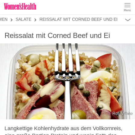
Menü
REZEPTE
MEN
SALATE
REISSALAT MIT CORNED BEEF UND EI
ABNEHMEN
MUSKELAUFBAU
ALLES
Reissalat mit Corned Beef und Ei
ERNÄHRUNGSFORMEN
REZEPTKATEGORIEN
LOW CARB
LOW FAT
KETO
KALORIENARM
SALATE
Rob White
Langkettige Kohlenhydrate aus dem Vollkornreis,