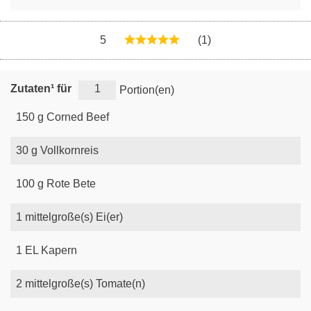
5
(1)
Zutaten¹ für
Portion(en)
150
g
Corned Beef
30
g
Vollkornreis
100
g
Rote Bete
1
mittelgroße(s)
Ei(er)
1
EL
Kapern
2
mittelgroße(s)
Tomate(n)