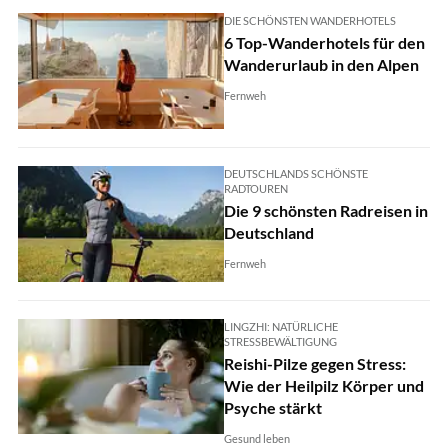
DIE SCHÖNSTEN WANDERHOTELS
6 Top-Wanderhotels für den
Wanderurlaub in den Alpen
Fernweh
DEUTSCHLANDS SCHÖNSTE
RADTOUREN
Die 9 schönsten Radreisen in
Deutschland
Fernweh
LINGZHI: NATÜRLICHE
STRESSBEWÄLTIGUNG
Reishi-Pilze gegen Stress:
Wie der Heilpilz Körper und
Psyche stärkt
Gesund leben