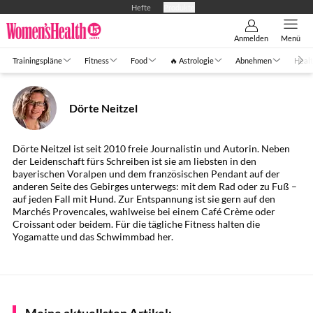
Hefte
Produkte
Anmelden
Menü
Trainingspläne
Fitness
Food
🔥 Astrologie
Abnehmen
Healt
Dörte Neitzel
Dörte Neitzel ist seit 2010 freie Journalistin und Autorin. Neben
der Leidenschaft fürs Schreiben ist sie am liebsten in den
bayerischen Voralpen und dem französischen Pendant auf der
anderen Seite des Gebirges unterwegs: mit dem Rad oder zu Fuß –
auf jeden Fall mit Hund. Zur Entspannung ist sie gern auf den
Marchés Provencales, wahlweise bei einem Café Crème oder
Croissant oder beidem. Für die tägliche Fitness halten die
Yogamatte und das Schwimmbad her.
Meine aktuellsten Artikel: