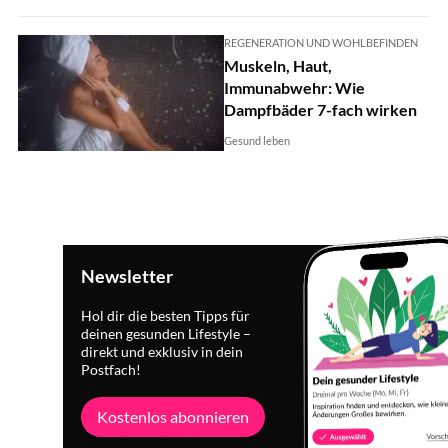
REGENERATION UND WOHLBEFINDEN
Muskeln, Haut,
Immunabwehr: Wie
Dampfbäder 7-fach wirken
Gesund leben
Newsletter
Hol dir die besten Tipps für
deinen gesunden Lifestyle –
direkt und exklusiv in dein
Postfach!
Kostenlos abonnieren