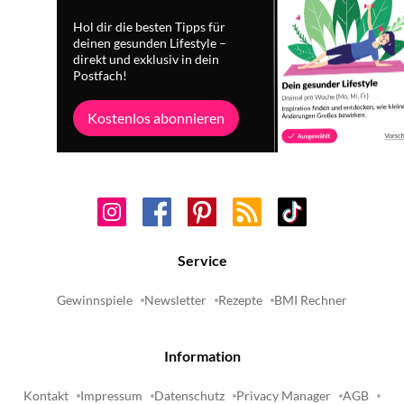
Hol dir die besten Tipps für
deinen gesunden Lifestyle –
direkt und exklusiv in dein
Postfach!
Kostenlos abonnieren
Service
Gewinnspiele
Newsletter
Rezepte
BMI Rechner
Information
Kontakt
Impressum
Datenschutz
Privacy Manager
AGB