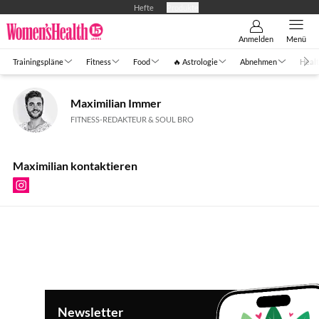
Hefte
Produkte
Anmelden
Menü
Trainingspläne
Fitness
Food
🔥 Astrologie
Abnehmen
Healt
Maximilian Immer
FITNESS-REDAKTEUR & SOUL BRO
Maximilian kontaktieren
Newsletter