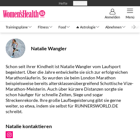
Hefte
Produkte
Anmelden
Menü
Trainingspläne
Fitness
Food
🔥 Astrologie
Abnehmen
Healt
Natalie Wangler
Schon seit ihrer Kindheit ist Natalie Wangler vom Laufsport
begeistert. Über die Jahre entwickelte sie sich zur erfolgreichen
Marathonläuferin. So wurden sie beim London Marathon
beispielsweise bereits altersklassenübergreifend Schottische Vize-
Marathon-Meisterin. Auch über kürzere Distanzen sorgte sie
schon häufiger für schnelle Zeiten, Siege und sogar
Streckenrekorde. Ihre große Laufbegeisterung gibt sie gerne
weiter, so etwa, indem sie selbst für RUNNERSWORLD.DE
schreibt.
Natalie kontaktieren