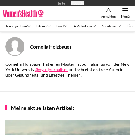
Hefte
Produkte
Anmelden
Menü
Trainingspläne
Fitness
Food
🔥 Astrologie
Abnehmen
Healt
Cornelia Holzbauer
Cornelia Holzbauer hat einen Master in Journalismus von der New
York University
@nyu_journalism
und schreibt als freie Autorin
über Gesundheits- und Lifestyle-Themen.
Meine aktuellsten Artikel: