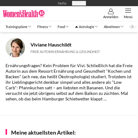
Hefte
Produkte
Anmelden
Menü
Trainingspläne
Fitness
Food
🔥 Astrologie
Abnehmen
Healt
Viviane Hauschildt
FREIE AUTORIN ERNÄHRUNG & GESUNDHEIT
Ernährungsfragen? Kein Problem für Vivi. Schließlich hat die Freie
Autorin aus dem Ressort Ernährung und Gesundheit "Kochen und
Backen" (ach nee, das heißt Ökotrophologie) studiert. Trotzdem ist
ihr Lieblingsgericht denkbar simpel und alles andere als "Low
Carb": Pfannkuchen satt – am liebsten mit Bananen. Und die
versucht sie jetzt übrigens selbst auf dem Balkon zu züchten. Mal
sehen, ob das beim Hamburger Schietwetter klappt …
Meine aktuellsten Artikel: