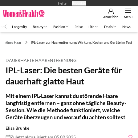
Hefte
Produkte
Anmelden
Menü
th
Longevity
Beauty
Fashion
Reise
Life
Deals
News
Schönes Haar
IPL-Laser zur Haarentfernung: Wirkung, Kosten und Geräte im Test
DAUERHAFTE HAARENTFERNUNG
IPL-Laser: Die besten Geräte für
dauerhaft glatte Haut
Mit einem IPL-Laser kannst du störende Haare
langfristig entfernen – ganz ohne tägliche Beauty-
Session. Wie die Methode funktioniert, welche
Geräte überzeugen und worauf du achten solltest
Elisa Brunke
Zuletzt aktualisiert am 05.09.2025