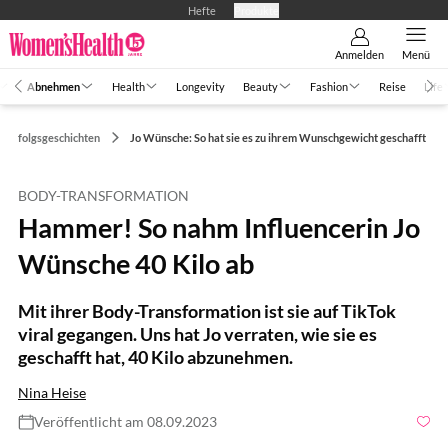
Hefte
Produkte
Anmelden
Menü
Abnehmen
Health
Longevity
Beauty
Fashion
Reise
Life
Erfolgsgeschichten
Jo Wünsche: So hat sie es zu ihrem Wunschgewicht geschafft
BODY-TRANSFORMATION
Hammer! So nahm Influencerin Jo
Wünsche 40 Kilo ab
Mit ihrer Body-Transformation ist sie auf TikTok
viral gegangen. Uns hat Jo verraten, wie sie es
geschafft hat, 40 Kilo abzunehmen.
Nina Heise
Veröffentlicht am 08.09.2023