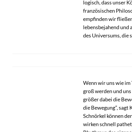
logisch, dass unser K
französischen Philos
empfinden wir fließe
lebensbejahend und an
des Universums, die s
Wenn wir uns wie im
groß werden und uns 
größer dabei die Bew
die Bewegung”, sagt K
Schnörkel können de
wirken schnell patheti