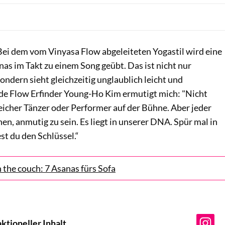
 Bei dem vom Vinyasa Flow abgeleiteten Yogastil wird eine
as im Takt zu einem Song geübt. Das ist nicht nur
sondern sieht gleichzeitig unglaublich leicht und
ide Flow Erfinder Young-Ho Kim ermutigt mich: "Nicht
reicher Tänzer oder Performer auf der Bühne. Aber jeder
en, anmutig zu sein. Es liegt in unserer DNA. Spür mal in
est du den Schlüssel.“
the couch: 7 Asanas fürs Sofa
ktioneller Inhalt