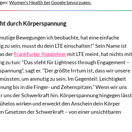
gen:
Women's Health bei Google bevorzugen.
teht durch Körperspannung
utige Bewegungen ich beobachte, hat eine einfache
 zu sein, musst du dein LTE einschalten!” Sein Name ist
as der
Frankfurter Yogalehrer
mit LTE meint, hat nichts mi
zu tun: “Das steht für Lightness through Engagement –
spannung", sagt er. "Der größte Irrtum ist, dass wir unsere
üssten, um anmutig zu sein. Im Gegenteil: Leichtigkeit
nung bis in die Finger- und Zehenspitzen.” Wenn wir uns
r uns der Schwerkraft hin. Körperspannung hingegen lässt
helos wirken und erweckt den Anschein dein Körper
en Gesetzen der Schwerkraft – von einer unsichtbaren