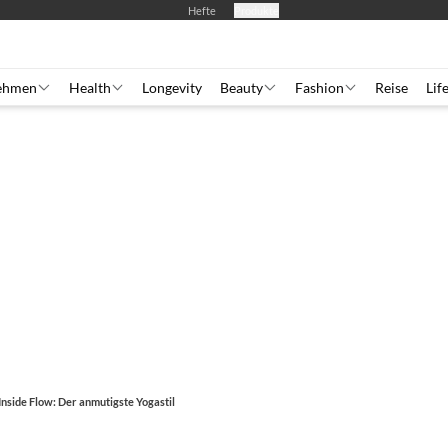
Hefte
Produkte
ehmen
Health
Longevity
Beauty
Fashion
Reise
Lif
Inside Flow: Der anmutigste Yogastil