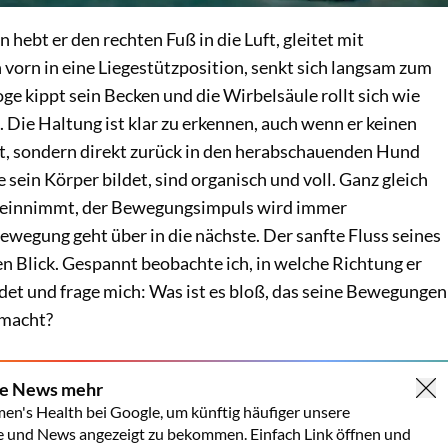
 hebt er den rechten Fuß in die Luft, gleitet mit
vorn in eine Liegestützposition, senkt sich langsam zum
ge kippt sein Becken und die Wirbelsäule rollt sich wie
. Die Haltung ist klar zu erkennen, auch wenn er keinen
, sondern direkt zurück in den herabschauenden Hund
e sein Körper bildet, sind organisch und voll. Ganz gleich
r einnimmt, der Bewegungsimpuls wird immer
Bewegung geht über in die nächste. Der sanfte Fluss seines
n Blick. Gespannt beobachte ich, in welche Richtung er
det und frage mich: Was ist es bloß, das seine Bewegungen
 macht?
ne News mehr
en's Health bei Google, um künftig häufiger unsere
e und News angezeigt zu bekommen. Einfach Link öffnen und