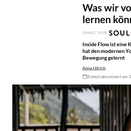
Was wir vo
lernen kö
INHALT VON
Inside Flow ist eine
hat den modernen Yog
Bewegung gelernt
Anna Ullrich
Zuletzt aktualisiert am 