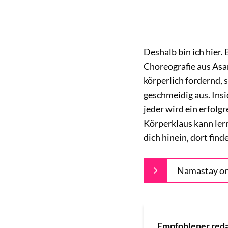
Deshalb bin ich hier.
Choreografie aus Asan
körperlich fordernd, 
geschmeidig aus. Ins
jeder wird ein erfolg
Körperklaus kann lern
dich hinein, dort find
Namastay on 
Empfohlener reda