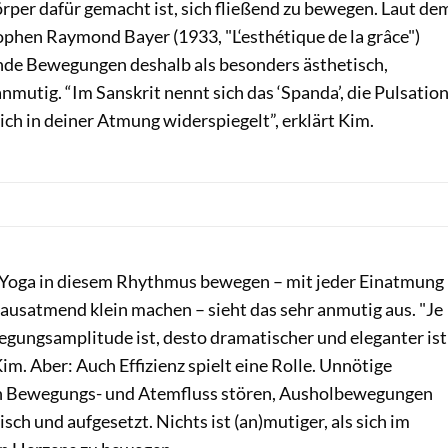
örper dafür gemacht ist, sich fließend zu bewegen. Laut de
ophen Raymond Bayer (1933, "L‘esthétique de la grâce")
nde Bewegungen deshalb als besonders ästhetisch,
mutig. “Im Sanskrit nennt sich das ‘Spanda’, die Pulsatio
ich in deiner Atmung widerspiegelt”, erklärt Kim.
 Yoga in diesem Rhythmus bewegen – mit jeder Einatmung
ausatmend klein machen – sieht das sehr anmutig aus. "Je
egungsamplitude ist, desto dramatischer und eleganter ist
im. Aber: Auch Effizienz spielt eine Rolle. Unnötige
n Bewegungs- und Atemfluss stören, Ausholbewegungen
sch und aufgesetzt. Nichts ist (an)mutiger, als sich im