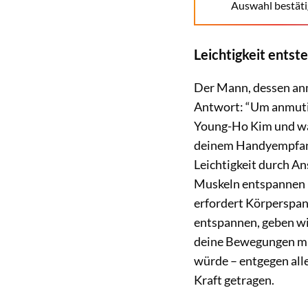
Auswahl bestäti
Leichtigkeit ents
Der Mann, dessen anm
Antwort: “Um anmutig
Young-Ho Kim und w
deinem Handyempfang 
Leichtigkeit durch An
Muskeln entspannen m
erfordert Körperspan
entspannen, geben wi
deine Bewegungen mü
würde – entgegen all
Kraft getragen.