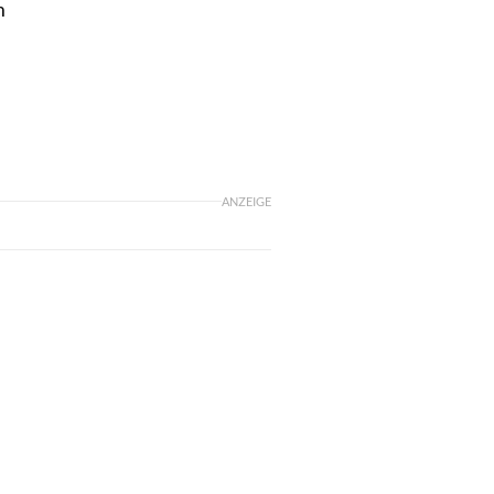
m
n
ANZEIGE