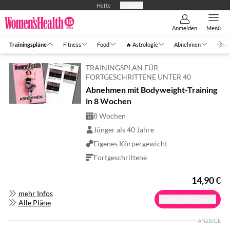
Hefte
Produkte
Anmelden
Menü
Trainingspläne
Fitness
Food
🔥 Astrologie
Abnehmen
Heal
TRAININGSPLAN FÜR
FORTGESCHRITTENE UNTER 40
Abnehmen mit Bodyweight-Training
in 8 Wochen
8 Wochen
Jünger als 40 Jahre
Eigenes Körpergewicht
Fortgeschrittene
14,90
€
mehr Infos
In den Warenkorb
Alle Pläne
ANZEIGE