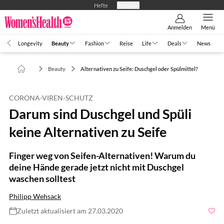
Hefte
Produkte
Anmelden
Menü
h
Longevity
Beauty
Fashion
Reise
Life
Deals
News
Beauty
Alternativen zu Seife: Duschgel oder Spülmittel?
CORONA-VIREN-SCHUTZ
Darum sind Duschgel und Spüli
keine Alternativen zu Seife
Finger weg von Seifen-Alternativen! Warum du
deine Hände gerade jetzt nicht mit Duschgel
waschen solltest
Philipp Wehsack
Zuletzt aktualisiert am 27.03.2020
Foto: memorypast bkk / Shutterstock.com