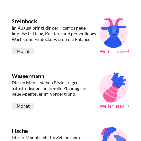
Steinbock
Im August bringt dir der Kosmos neue
Impulse in Liebe, Karriere und persönliches
Wachstum. Entdecke, wie du die Balance
zwischen Verantwortung und Spaß findest,
während du finanzielle Entscheidungen
Monat
Weiter lesen
sicher triffst.
Wassermann
Diesen Monat stehen Beziehungen,
Selbstreflexion, finanzielle Planung und
neue Abenteuer im Vordergrund.
Monat
Weiter lesen
Fische
Dieser Monat steht im Zeichen von