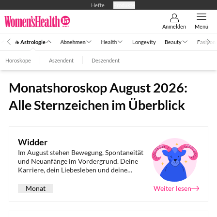
Hefte
Produkte
Anmelden
Menü
🔥 Astrologie
Abnehmen
Health
Longevity
Beauty
Fashion
Horoskope
Aszendent
Deszendent
Monatshoroskop August 2026:
Alle Sternzeichen im Überblick
Widder
Im August stehen Bewegung, Spontaneität
und Neuanfänge im Vordergrund. Deine
Karriere, dein Liebesleben und deine
Finanzen werden von Mars' Energie
beeinflusst.
Monat
Weiter lesen