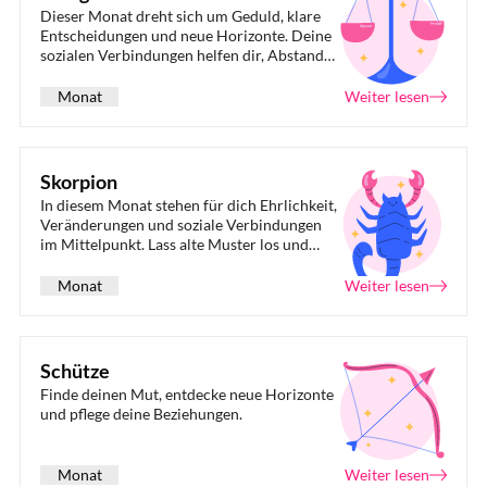
Dieser Monat dreht sich um Geduld, klare
Entscheidungen und neue Horizonte. Deine
sozialen Verbindungen helfen dir, Abstand
zu gewinnen, während du deine
Karriereziele neu definierst.
Monat
Weiter lesen
Skorpion
In diesem Monat stehen für dich Ehrlichkeit,
Veränderungen und soziale Verbindungen
im Mittelpunkt. Lass alte Muster los und
öffne dich für neue Möglichkeiten.
Monat
Weiter lesen
Schütze
Finde deinen Mut, entdecke neue Horizonte
und pflege deine Beziehungen.
Monat
Weiter lesen