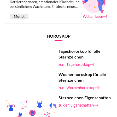
Karrierechancen, emotionaler Klarheit und
persönlichem Wachstum. Entdecke neue
Möglichkeiten und erlebe aufregende
Abenteuer.
Monat
Weiter lesen
HOROSKOP
Tageshoroskop für alle
Sternzeichen
zum Tagehoroskop
Wochenhoroskop für alle
Sternzeichen
zum Wochenhoroskop
Sternzeichen Eigenschaften
zu den Eigenschaften