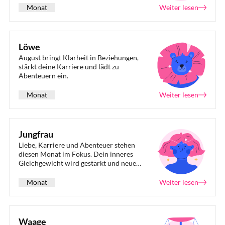
Monat
Weiter lesen
Löwe
August bringt Klarheit in Beziehungen,
stärkt deine Karriere und lädt zu
Abenteuern ein.
Monat
Weiter lesen
Jungfrau
Liebe, Karriere und Abenteuer stehen
diesen Monat im Fokus. Dein inneres
Gleichgewicht wird gestärkt und neue
Chancen zeigen sich am Horizont. Lass dich
von Venus' Charme leiten und entdecke
Monat
Weiter lesen
neue Perspektiven.
Waage