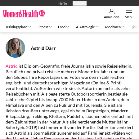
Hefte
Produkte
Anmelden
Menü
Trainingspläne
Fitness
Food
🔥 Astrologie
Abnehmen
Healt
Astrid Därr
Astrid
ist Diplom-Geografin, freie Journalistin sowie Reiseleiterin.
Beruflich und privat reist sie mehrere Monate im Jahr rund um
den Globus. Ihre Reportagen und Fotos wurden in zahlreichen
englisch- und deutschsprachigen Magazinen (Online & Print)
veröffentlicht. Außerdem wirkte sie als Autorin an mehr als zehn
Reisebüchern mit. Als begeisterte Outdoorsportlerin bestieg sie
zahlreiche Gipfel bis knapp 7000 Meter Höhe in den Anden, dem
Himalaya und den Alpen zu Fuß und mit Tourenski. Sie ist am
liebsten draußen unterwegs, egal ob beim Bergsteigen, Wandern,
Bikepacking, Trekking, Klettern, Paddeln, Tauchen oder einfach mit
dem Zelt mitten in der Natur. Als alleinerziehende Mutter ist ihr
Sohn (geb. 2019) fast immer mit von der Partie. Daher konzentriert
sich Astrid als Journalistin zunehmend auf Familienaktivitäten vor
der Haustür. Neben Bewegung an der frischen Luft gehören für sie