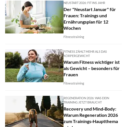
NEUSTART 2026: FIT INS JAHR
Der "Neustart Januar" für
Frauen: Trainings und
Ernährungsplan für 12
Wochen
Fitnesstraining
FITNESS ZÄHLT MEHR ALS DAS
KÖRPERGEWICHT
Warum Fitness wichtiger ist
als Gewicht – besonders für
Frauen
Fitnesstraining
REGENERATION 2026: WAS DEIN
TRAINING JETZT BRAUCHT
Recovery und Mind‑Body:
Warum Regeneration 2026
zum Trainings‑Hauptthema