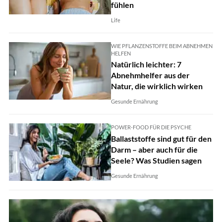
fühlen
Life
WIE PFLANZENSTOFFE BEIM ABNEHMEN
HELFEN
Natürlich leichter: 7
Abnehmhelfer aus der
Natur, die wirklich wirken
Gesunde Ernährung
POWER-FOOD FÜR DIE PSYCHE
Ballaststoffe sind gut für den
Darm – aber auch für die
Seele? Was Studien sagen
Gesunde Ernährung