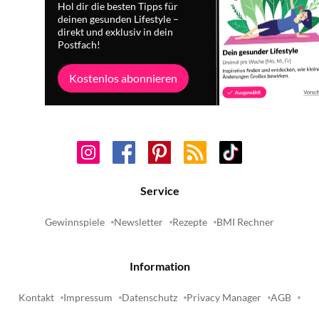
Hol dir die besten Tipps für
deinen gesunden Lifestyle –
direkt und exklusiv in dein
Postfach!
Kostenlos abonnieren
Service
Gewinnspiele
Newsletter
Rezepte
BMI Rechner
Information
Kontakt
Impressum
Datenschutz
Privacy Manager
AGB