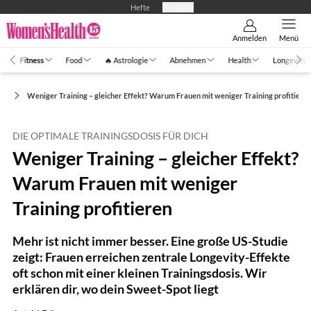
Hefte
Produkte
Anmelden
Menü
Fitness
Food
🔥 Astrologie
Abnehmen
Health
Longevity
ng
Weniger Training – gleicher Effekt? Warum Frauen mit weniger Training profitiere
DIE OPTIMALE TRAININGSDOSIS FÜR DICH
Weniger Training – gleicher Effekt?
Warum Frauen mit weniger
Training profitieren
Mehr ist nicht immer besser. Eine große US-Studie
zeigt: Frauen erreichen zentrale Longevity-Effekte
oft schon mit einer kleinen Trainingsdosis. Wir
erklären dir, wo dein Sweet-Spot liegt