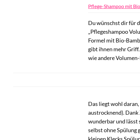
Pflege-Shampoo mit Bi
Du wünschst dir für d
„Pflegeshampoo Volum
Formel mit Bio-Bambu
gibt ihnen mehr Grif
wie andere Volumen-
Das liegt wohl daran,
austrocknend). Dank
wunderbar und lässt s
selbst ohne Spülung 
kleinen Klecks Spülun