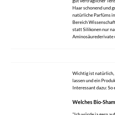
gut verträglicher Ten
Haar schonend und gr
natürliche Parfüms in
Bereich Wissenschaft
statt Silikonen nur na
Aminosäurederivate u
Wichtig ist natürlich,
lassen und ein Produkt
Interessant dazu: So
Welches Bio-Shamp
"Ich würde ja gern a