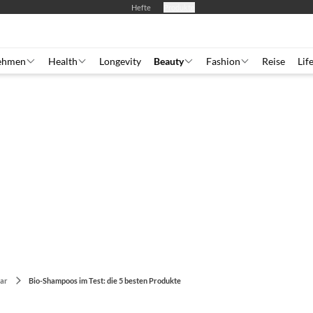
Hefte
Produkte
ehmen
Health
Longevity
Beauty
Fashion
Reise
Lif
ar
Bio-Shampoos im Test: die 5 besten Produkte