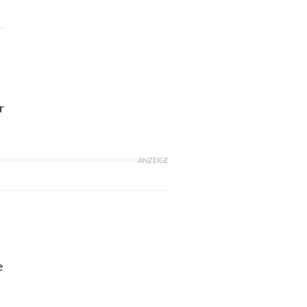
r
ANZEIGE
e