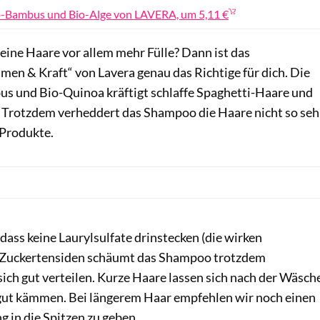
o-Bambus und Bio-Alge von LAVERA, um 5,11 €
eine Haare vor allem mehr Fülle? Dann ist das
en & Kraft“ von Lavera genau das Richtige für dich. Die
s und Bio-Quinoa kräftigt schlaffe Spaghetti-Haare und
f. Trotzdem verheddert das Shampoo die Haare nicht so seh
Produkte.
 dass keine Laurylsulfate drinstecken (die wirken
 Zuckertensiden schäumt das Shampoo trotzdem
ich gut verteilen. Kurze Haare lassen sich nach der Wäsch
gut kämmen. Bei längerem Haar empfehlen wir noch einen
g in die Spitzen zu geben.