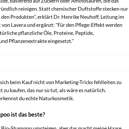
side, basierend auf Zuckern oder Aminosäuren, die das
ündlich reinigen. Statt chemischer Duftstoffe stecken nur
 den Produkten", erklärt Dr. Henrike Neuhoff, Leitung im
 von Lavera und ergänzt: "Für den Pflege-Effekt werden
türliche pflanzliche Öle, Proteine, Peptide,
nd Pflanzenextrakte eingesetzt."
 sich beim Kauf nicht von Marketing-Tricks fehlleiten zu
 zu kaufen, das nur so tut, als wäre es natürlich.
 erkennst du echte Naturkosmetik.
oo ist das beste?
uf Bio-Shampoo umsteigen, aber das macht meine Haare