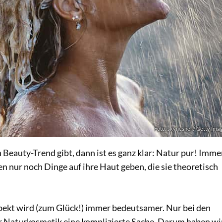
Foto: skynesher / Getty Ima
Beauty-Trend gibt, dann ist es ganz klar: Natur pur! Imme
 nur noch Dinge auf ihre Haut geben, die sie theoretisch
ekt wird (zum Glück!) immer bedeutsamer. Nur bei den
er Naturkosmetik eine komplizierte Sache. Darum haben wi