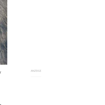
ges
ANZEIGE
r
r