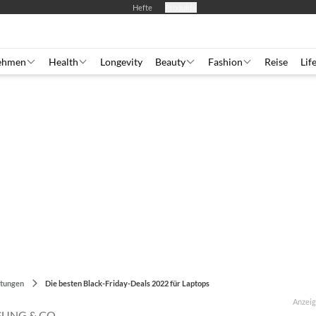
Hefte
Produkte
ehmen
Health
Longevity
Beauty
Fashion
Reise
Lif
tungen
Die besten Black-Friday-Deals 2022 für Laptops
Anzei
SUNG & CO.