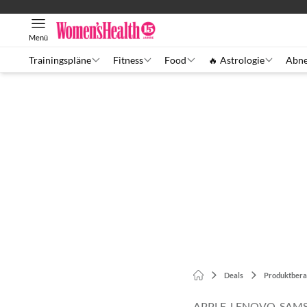
Menü
Trainingspläne
Fitness
Food
🔥 Astrologie
Abn
Deals
Produktbera
APPLE, LENOVO, SAM