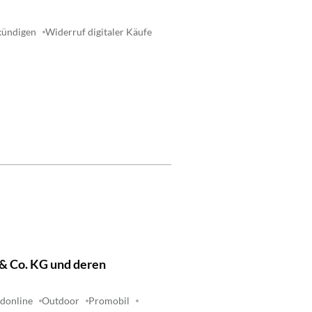
 kündigen
Widerruf digitaler Käufe
& Co. KG und deren
donline
Outdoor
Promobil