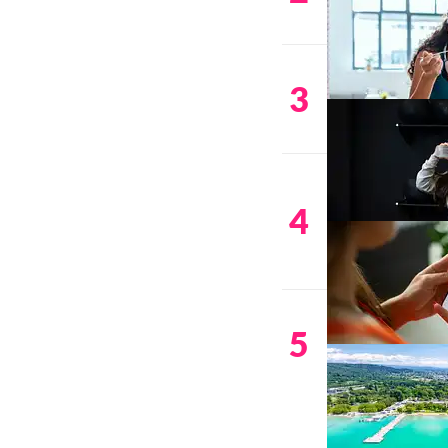
3
4
5