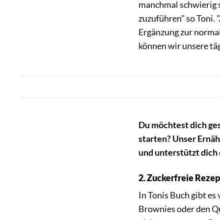
manchmal schwierig s
zuzuführen" so Toni. "
Ergänzung zur normal
können wir unsere täg
Du möchtest dich ge
starten? Unser
Ernäh
und unterstützt dich 
2. Zuckerfreie Reze
In Tonis Buch gibt es
Brownies oder den Qu