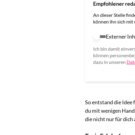
Empfohlener reda
An dieser Stelle find
können ihn sich mit
Externer Inh
Externer Inhalt e
Ich bin damit einver
können personenbez
dazu in unseren
Dat
So entstand die Idee 
du mit wenigen Handg
die nicht nur für dich