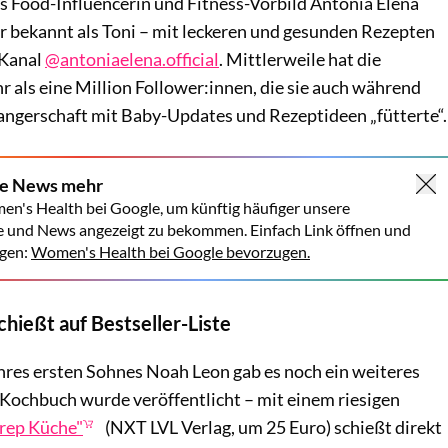
ns Food-Influencerin und Fitness-Vorbild Antonia Elena
bekannt als Toni – mit leckeren und gesunden Rezepten
-Kanal
@antoniaelena.official
. Mittlerweile hat die
 als eine Million Follower:innen, die sie auch während
ngerschaft mit Baby-Updates und Rezeptideen „fütterte“.
ne News mehr
en's Health bei Google, um künftig häufiger unsere
e und News angezeigt zu bekommen. Einfach Link öffnen und
gen:
Women's Health bei Google bevorzugen.
hießt auf Bestseller-Liste
ihres ersten Sohnes Noah Leon gab es noch ein weiteres
s Kochbuch wurde veröffentlicht – mit einem riesigen
Prep Küche"
(NXT LVL Verlag, um 25 Euro) schießt direkt