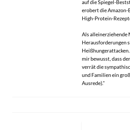
auf die Spiegel-Bests
erobert die Amazon-B
High-Protein-Rezepte
Als alleinerziehende 
Herausforderungen st
Heißhungerattacken. "
mir bewusst, dass der 
verrät die sympathisch
und Familien ein groß
Ausrede)."