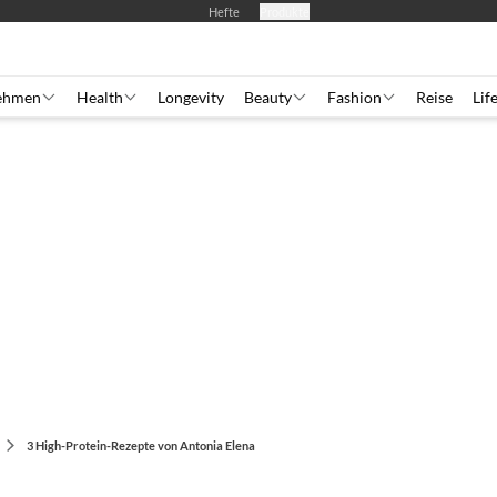
Hefte
Produkte
ehmen
Health
Longevity
Beauty
Fashion
Reise
Lif
3 High-Protein-Rezepte von Antonia Elena