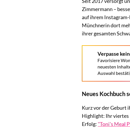
Seit 2017 versorgt u
Zimmermann – besser 
auf ihrem Instagram
Münchnerin dort mehr
ihrer gesamten Schwa
Verpasse kei
Favorisiere Wom
neuesten Inhalt
Auswahl bestäti
Neues Kochbuch sc
Kurz vor der Geburt 
Highlight: Ihr vierte
Erfolg:
"Toni's Meal 