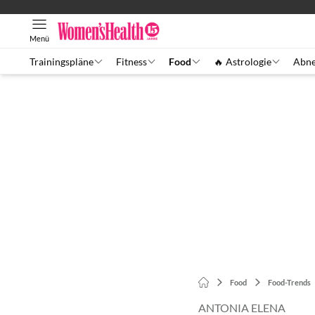
Menü
Trainingspläne
Fitness
Food
🔥 Astrologie
Abn
Food
Food-Trends
ANTONIA ELENA