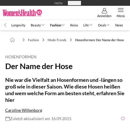
Hefte
Produkte
Anmelden
Menü
th
Longevity
Beauty
Fashion
Reise
Life
Deals
News
Fashion
Mode-Trends
Hosenformen: Der Name der Hose
HOSENFORMEN
Der Name der Hose
Nie war die Vielfalt an Hosenformen und -längen so
groß wie in dieser Saison. Wie diese Hosen heißen
und wem welche Form am besten steht, erfahren Sie
hier
Caroline Willenborg
Zuletzt aktualisiert am 16.09.2015
Foto: Ksena Shurubura/Shutterstock