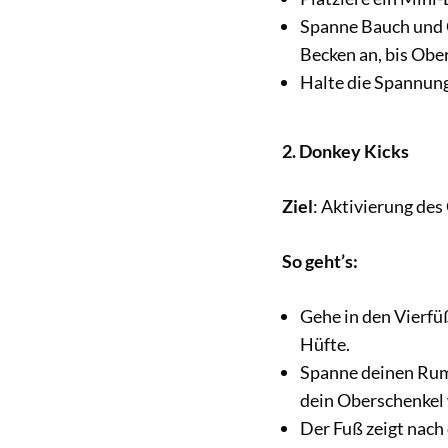
Spanne Bauch und G
Becken an, bis Obe
Halte die Spannung
2. Donkey Kicks
Ziel
: Aktivierung de
So geht’s:
Gehe in den Vierfü
Hüfte.
Spanne deinen Rump
dein Oberschenkel 
Der Fuß zeigt nach