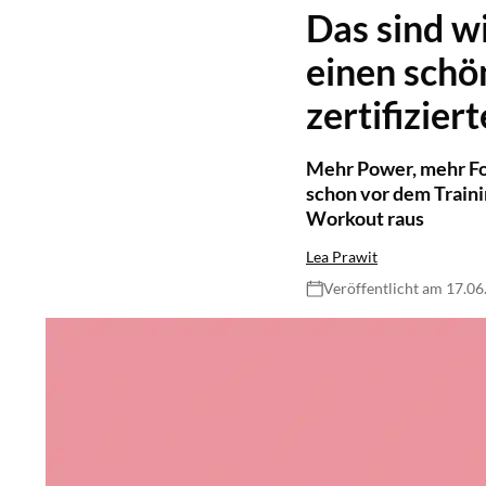
Das sind w
einen schö
zertifizier
Mehr Power, mehr For
schon vor dem Traini
Workout raus
Lea Prawit
Veröffentlicht am 17.0