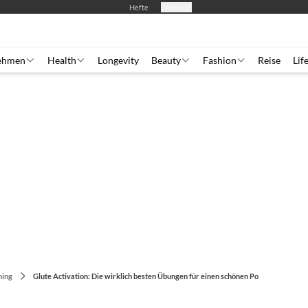
Hefte
Produkte
ehmen
Health
Longevity
Beauty
Fashion
Reise
Lif
ning
Glute Activation: Die wirklich besten Übungen für einen schönen Po