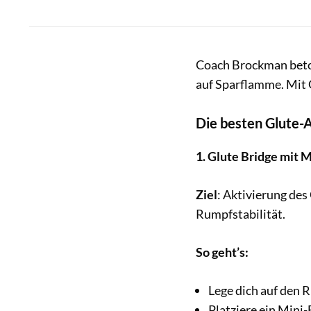
Coach Brockman beton
auf Sparflamme. Mit G
Die besten Glute-
1. Glute Bridge mit 
Ziel
: Aktivierung de
Rumpfstabilität.
So geht’s:
Lege dich auf den R
Platziere ein Mini