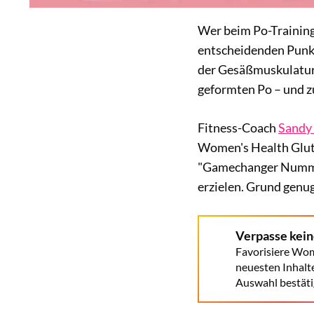
Wer beim Po-Training
entscheidenden Punkt 
der Gesäßmuskulatur 
geformten Po – und z
Fitness-Coach
Sandy
Women's Health Glute
"Gamechanger Nummer 
erzielen. Grund genug
Verpasse kei
Favorisiere Wom
neuesten Inhalt
Auswahl bestäti