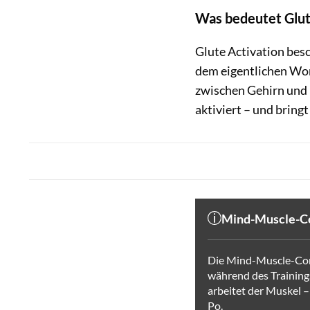
Was bedeutet Glute
Glute Activation bes
dem eigentlichen Wor
zwischen Gehirn und 
aktiviert – und bring
Mind-Muscle-C
Die Mind-Muscle-Con
während des Trainings
arbeitet der Muskel 
Po.