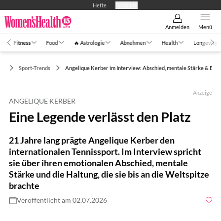
Hefte
Produkte
Anmelden
Menü
Fitness
Food
🔥 Astrologie
Abnehmen
Health
Longevity
ss
Sport-Trends
Angelique Kerber im Interview: Abschied, mentale Stärke & Erfo
Anzeige
ANGELIQUE KERBER
Eine Legende verlässt den Platz
21 Jahre lang prägte Angelique Kerber den
internationalen Tennissport. Im Interview spricht
sie über ihren emotionalen Abschied, mentale
Stärke und die Haltung, die sie bis an die Weltspitze
brachte
Veröffentlicht am 02.07.2026
Foto: LIV PLOTZ / Bad Homburg Open