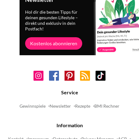
Hol dir die besten Tipps für
deinen gesunden Lifestyle –
direkt und exklusiv in dein
Postfach!
Kostenlos abonnieren
Service
Gewinnspiele
Newsletter
Rezepte
BMI Rechner
Information
Kontakt
Impressum
Datenschutz
Privacy Manager
AGB