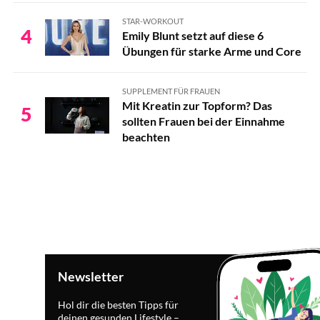
STAR-WORKOUT
4
Emily Blunt setzt auf diese 6
Übungen für starke Arme und Core
SUPPLEMENT FÜR FRAUEN
Mit Kreatin zur Topform? Das
5
sollten Frauen bei der Einnahme
beachten
Newsletter
Hol dir die besten Tipps für
deinen gesunden Lifestyle –