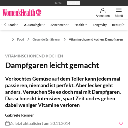
Hefte
Produkte
Anmelden
Menü
Food
🔥 Astrologie
Abnehmen
Health
Longevity
Beauty
Food
Gesunde Ernährung
Vitaminschonend kochen: Dampfgaren
VITAMINSCHONEND KOCHEN
Dampfgaren leicht gemacht
Verkochtes Gemüse auf dem Teller kann jedem mal
passieren, niemand ist perfekt. Aber lecker geht
anders. Versuchen Sie es doch mal mit Dampfgaren.
Das schmeckt intensiver, spart Zeit und es gehen
dabei weniger Vitamine verloren
Gabriele Reimer
Zuletzt aktualisiert am 20.11.2014
Foto: matka Wariatka / Shutterstock.com