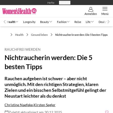
Hefte
Produkte
Anmelden
Menü
Health
Longevity
Beauty
Fashion
Reise
Life
Deals
Health
Gesund leben
Nichtraucherin werden: Die 5 besten Tipps
RAUCHFREI WERDEN
Nichtraucherin werden: Die 5
besten Tipps
Rauchen aufgeben ist schwer – aber nicht
unmöglich. Mit den richtigen Strategien, klaren
Zielen und ein bisschen Selbstmitgefühl gelingt der
Neustart leichter als du denkst
Christine Naefeke
,
Kirsten Segler
Zuletzt aktualisiert am 30.12.2025